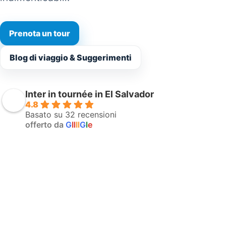
Prenota un tour
Blog di viaggio & Suggerimenti
Inter in tournée in El Salvador
4.8
Basato su 32 recensioni
offerto da
G
Il
Il
G
l
e