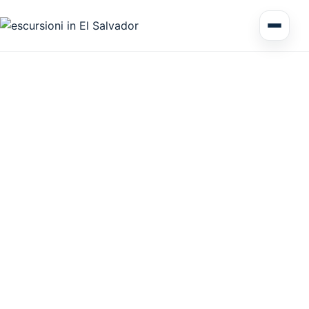
Tour di più giorni El Salvador
Circuiti America Centrale
Escursioni a terra
Honduras
Nicaragua