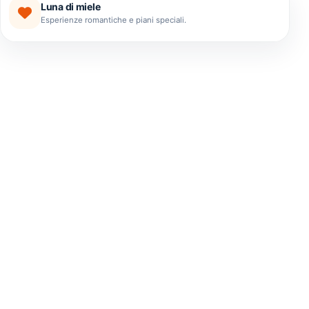
Luna di miele
Esperienze romantiche e piani speciali.
ESPERIENZE
I migliori tour che El
Salvador ha da offrire