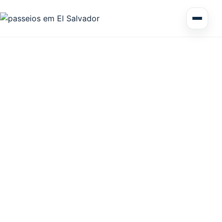
Excursão de vários dias em El Salvador
Circuitos América Central
Excursões Terrestres
Honduras
Nicarágua