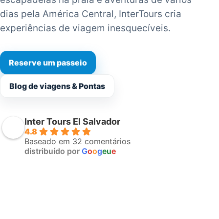
dias pela América Central, InterTours cria
experiências de viagem inesquecíveis.
Reserve um passeio
Blog de viagens & Pontas
Inter Tours El Salvador
4.8
Baseado em 32 comentários
distribuído por
G
o
o
g
eu
e