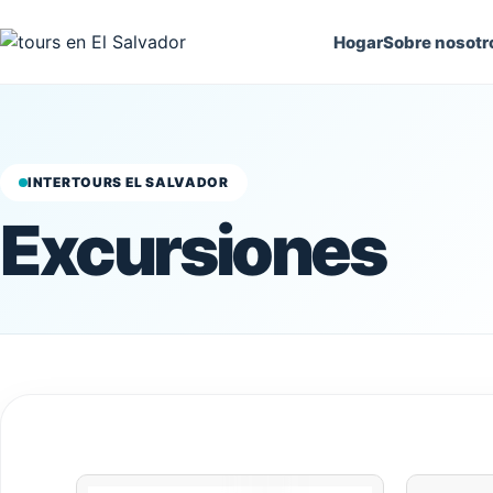
Hogar
Sobre nosotr
INTERTOURS EL SALVADOR
Excursiones