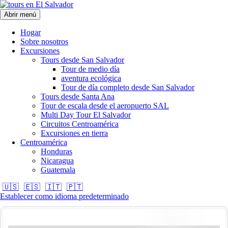
Abrir menú
Hogar
Sobre nosotros
Excursiones
Tours desde San Salvador
Tour de medio día
aventura ecológica
Tour de día completo desde San Salvador
Tours desde Santa Ana
Tour de escala desde el aeropuerto SAL
Multi Day Tour El Salvador
Circuitos Centroamérica
Excursiones en tierra
Centroamérica
Honduras
Nicaragua
Guatemala
🇺🇸
🇪🇸
🇮🇹
🇵🇹
Establecer como idioma predeterminado