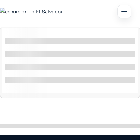
Tour di più giorni El Salvador
Filtri per posizione
Circuiti America Centrale
Filtri per funzionalità
Escursioni a terra
Filtra per attività
Specialità
Honduras
Mostrando
10
Di
0
Nicaragua