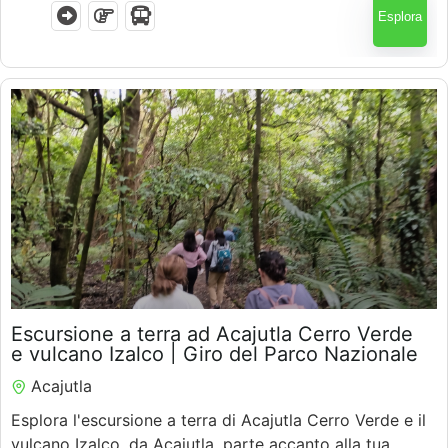
Esplora
$
60.00
Escursione a terra ad Acajutla Cerro Verde
5.5 Ore
e vulcano Izalco | Giro del Parco Nazionale
Acajutla
Esplora l'escursione a terra di Acajutla Cerro Verde e il
vulcano Izalco, da Acajutla, parte accanto alla tua