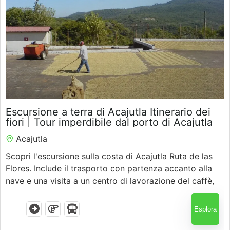
Guatemala
$
50.00
Escursione a terra di Acajutla Itinerario dei
5.5 Ore
fiori | Tour imperdibile dal porto di Acajutla
Acajutla
Scopri l'escursione sulla costa di Acajutla Ruta de las
Flores. Include il trasporto con partenza accanto alla
nave e una visita a un centro di lavorazione del caffè,
oltre a città colorate, cultura locale, e guide esperte
con rendimento garantito.
Esplora