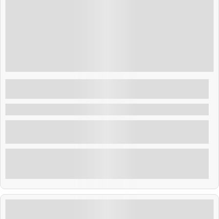
Guatemala
$
70.00
7 Horas
Passeio na praia: Praia de Atami e parque
Sunset
Tamanique , O salvador
Aproveite a praia do clube Atami e visite a guerra dos
pescadores.
Explorar