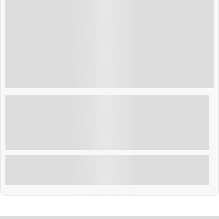
$
80.00
7 Horas
Excursão diurna ao clube de praia Costa del
Sol
Excursão de um dia ao Beach Club na Costa del Sol A
excursão à praia na Costa del Sol é o refúgio perfeito
de um dia inteiro para um dos ...
Explorar