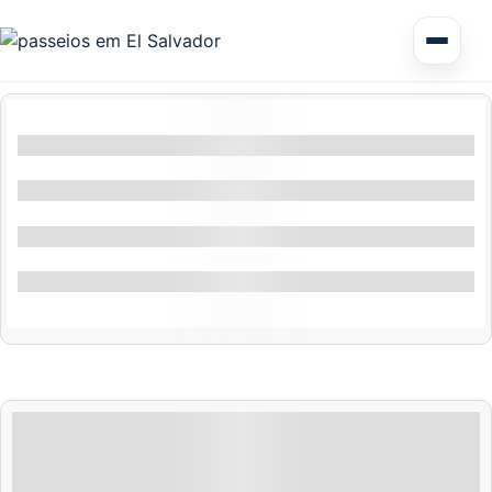
Excursão de vários dias em El Salvador
Filtros por localização
Circuitos América Central
Filtros por recurso
Excursões Terrestres
Filtrar por atividade
Especiais
Honduras
Nicarágua