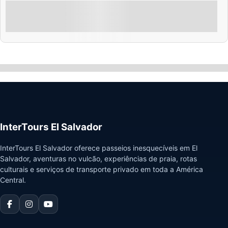
parque nacional, desfrute de vistas panorâmicas, e
descubra os vulcões icônicos de El Salvador com
Explorar
guias especializados.
Mostrando
10
de
3
InterTours El Salvador
InterTours El Salvador oferece passeios inesquecíveis em El
Salvador, aventuras no vulcão, experiências de praia, rotas
culturais e serviços de transporte privado em toda a América
Central.