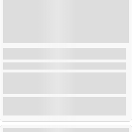
Guatemala
$
50.00
5.5 Horas
Rota das Flores com Excursão Terrestre em
Acajutla | Excursão imperdível saindo do
porto de Acajutla
Acajutla
Descubra a excursão terrestre em Acajutla Ruta de las
Flores. Inclui transporte começando próximo ao seu
navio e visita a um centro de processamento de café,
além de cidades coloridas, cultura local, e guias
especializados com retorno garantido.
Explorar