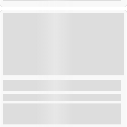
$
60.00
5.5 Horas
Excursão Terrestre em Acajutla Cerro Verde
e Vulcão Izalco | Passeio pelo Parque
Nacional
Acajutla
Explore a excursão terrestre em Acajutla Cerro Verde
e Vulcão Izalco, de Acajutla, parte ao lado do seu
navio, transporte de retorno está incluído. Visite o