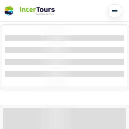
Excursão de vários dias em El Salvador
Filtros por localização
Circuitos América Central
Filtros por recurso
Excursões Terrestres
Filtrar por atividade
Especiais
Honduras
Nicarágua