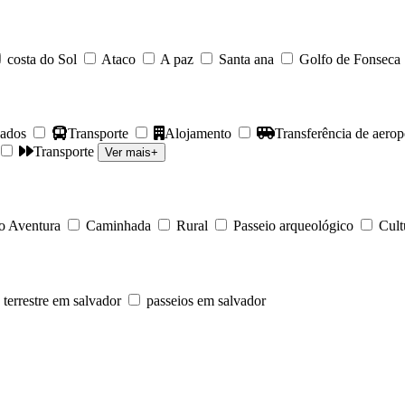
costa do Sol
Ataco
A paz
Santa ana
Golfo de Fonseca
nados
Transporte
Alojamento
Transferência de aerop
Transporte
Ver mais+
o Aventura
Caminhada
Rural
Passeio arqueológico
Cult
 terrestre em salvador
passeios em salvador