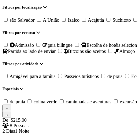
Filtros por localização
são Salvador
A União
Izalco
Acajutla
Suchitoto
Filtros por recurso
Admissão
guia bilíngue
Escolha de hotéis selecio
Partida ao lado de enviar
Bitcoins são aceitos
Almoço
Filtrar por atividade
Amigável para a família
Passeios turísticos
de praia
Ec
Especiais
de praia
colina verde
caminhadas e aventuras
excursão
←
→
De
$
215.00
8 Pessoas
2 Dias1 Noite