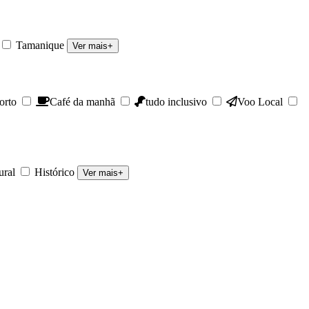
Tamanique
Ver mais+
orto
Café da manhã
tudo inclusivo
Voo Local
ural
Histórico
Ver mais+