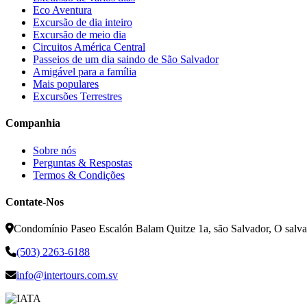
Eco Aventura
Excursão de dia inteiro
Excursão de meio dia
Circuitos América Central
Passeios de um dia saindo de São Salvador
Amigável para a família
Mais populares
Excursões Terrestres
Companhia
Sobre nós
Perguntas & Respostas
Termos & Condições
Contate-Nos
Condomínio Paseo Escalón Balam Quitze 1a, são Salvador, O salva
(503) 2263-6188
info@intertours.com.sv