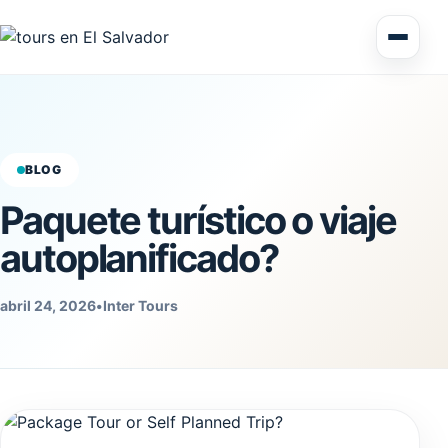
Multi Day Tour El Salvador
Circuitos Centroamérica
BLOG
Paquete turístico o viaje
Excursiones en tierra
autoplanificado?
abril 24, 2026
•
Inter Tours
Honduras
Nicaragua