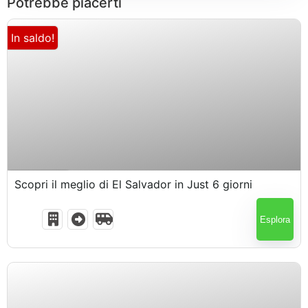
Potrebbe piacerti
In saldo!
$
1,044.00
6 Giorni5 Notti
Scopri il meglio di El Salvador in Just 6 giorni
Esplora