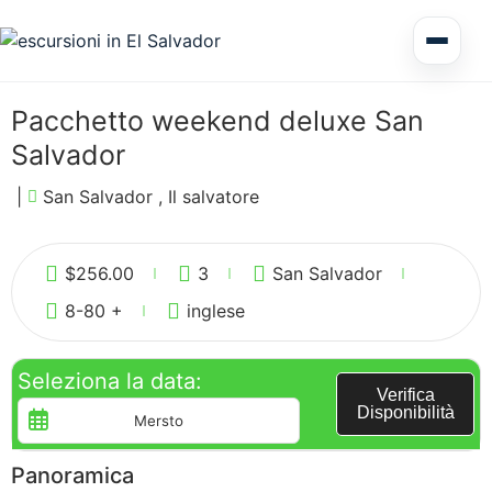
Tour di più giorni El Salvador
Pacchetto weekend deluxe San
Salvador
Circuiti America Centrale
|
San Salvador , Il salvatore
0
Escursioni a terra
$
256.00
3
San Salvador
8-80 +
inglese
Seleziona la data:
Honduras
Verifica
Disponibilità
Panoramica
Nicaragua