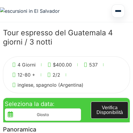
Tour di più giorni El Salvador
Tour espresso del Guatemala 4
giorni / 3 notti
Circuiti America Centrale
2
Escursioni a terra
4 Giorni
$
400.00
537
12-80 +
2
/2
inglese, spagnolo (Argentina)
Seleziona la data:
Honduras
Verifica
Disponibilità
Panoramica
Nicaragua