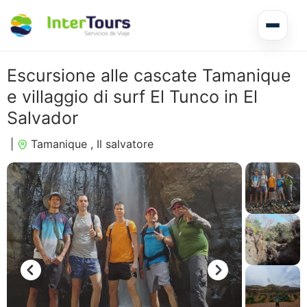
Tour di più giorni El Salvador
Escursione alle cascate Tamanique
e villaggio di surf El Tunco in El
Circuiti America Centrale
Salvador
|
Tamanique , Il salvatore
Escursioni a terra
Honduras
Nicaragua