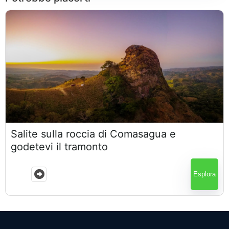
$
65.00
Salite sulla roccia di Comasagua e
6 Ore
godetevi il tramonto
Esplora