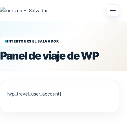
Multi Day Tour El Salvador
Circuitos Centroamérica
INTERTOURS EL SALVADOR
Panel de viaje de WP
Excursiones en tierra
[wp_travel_user_account]
Honduras
Nicaragua