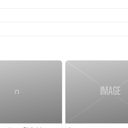
.00
$
375.00
Scaduto !