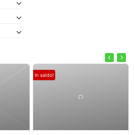
In saldo!
$
1,472.00