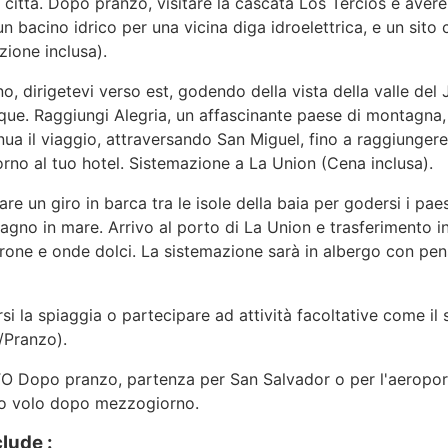
ittà. Dopo pranzo, visitare la cascata Los Tercios e avere
 un bacino idrico per una vicina diga idroelettrica, e un sit
zione inclusa).
irigetevi verso est, godendo della vista della valle del 
que. Raggiungi Alegria, un affascinante paese di montagna
nua il viaggio, attraversando San Miguel, fino a raggiungere 
torno al tuo hotel. Sistemazione a La Union (Cena inclusa).
n giro in barca tra le isole della baia per godersi i pae
 bagno in mare. Arrivo al porto di La Union e trasferimento i
rone e onde dolci. La sistemazione sarà in albergo con pe
a spiaggia o partecipare ad attività facoltative come il 
/Pranzo).
opo pranzo, partenza per San Salvador o per l'aeropo
tuo volo dopo mezzogiorno.
clude :