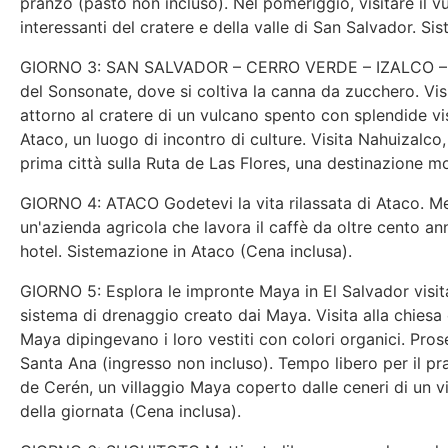
pranzo (pasto non incluso). Nel pomeriggio, visitare il 
interessanti del cratere e della valle di San Salvador. S
GIORNO 3: SAN SALVADOR – CERRO VERDE – IZALCO – NA
del Sonsonate, dove si coltiva la canna da zucchero. Vi
attorno al cratere di un vulcano spento con splendide vis
Ataco, un luogo di incontro di culture. Visita Nahuizalco,
prima città sulla Ruta de Las Flores, una destinazione m
GIORNO 4: ATACO Godetevi la vita rilassata di Ataco. Me
un'azienda agricola che lavora il caffè da oltre cento an
hotel. Sistemazione in Ataco (Cena inclusa).
GIORNO 5: Esplora le impronte Maya in El Salvador visit
sistema di drenaggio creato dai Maya. Visita alla chiesa
Maya dipingevano i loro vestiti con colori organici. Pros
Santa Ana (ingresso non incluso). Tempo libero per il pr
de Cerén, un villaggio Maya coperto dalle ceneri di un v
della giornata (Cena inclusa).