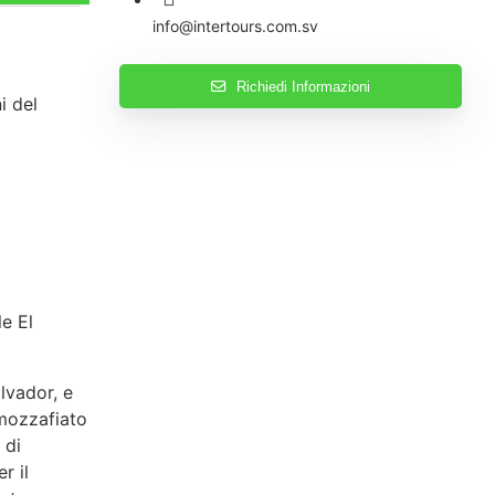
info@intertours.com.sv
Richiedi Informazioni
i del
le El
lvador, e
 mozzafiato
 di
r il