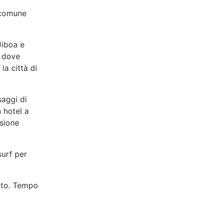
o comune
Jiboa e
, dove
la città di
saggi di
n hotel a
nsione
surf per
rto. Tempo