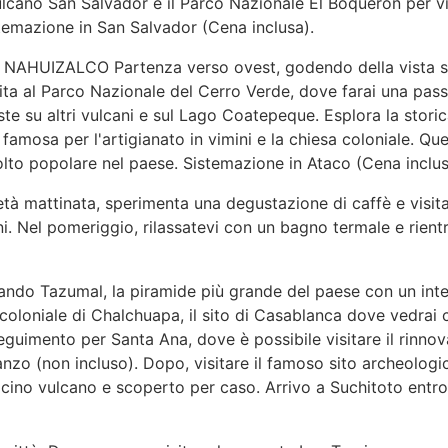
vulcano San Salvador e il Parco Nazionale El Boquerón per v
istemazione in San Salvador (Cena inclusa).
HUIZALCO Partenza verso ovest, godendo della vista sul
sita al Parco Nazionale del Cerro Verde, dove farai una pas
te su altri vulcani e sul Lago Coatepeque. Esplora la storica
 famosa per l'artigianato in vimini e la chiesa coloniale. Que
olto popolare nel paese. Sistemazione in Ataco (Cena inclus
tà mattinata, sperimenta una degustazione di caffè e visit
ni. Nel pomeriggio, rilassatevi con un bagno termale e rientr
ando Tazumal, la piramide più grande del paese con un int
 coloniale di Chalchuapa, il sito di Casablanca dove vedrai 
eguimento per Santa Ana, dove è possibile visitare il rinnov
anzo (non incluso). Dopo, visitare il famoso sito archeologi
icino vulcano e scoperto per caso. Arrivo a Suchitoto entro 