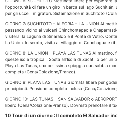
GIORNO 6: SUCHITOTO Mattinata libera per esplorare la c
l'opportunità di fare un giro in barca sul lago Suchitlán,
per gli uccelli migratori. Sistemazione in Suchitoto (Cola
GIORNO 7: SUCHITOTO – ALEGRIA – LA UNION Al mattino, d
passando vicino ai vulcani Chinchontepec e Chaparrasti
visiterai la Laguna di Smeraldo e il Ponte di Vetro. Conti
La Union. In serata, visita al villaggio di Conchagua e ri
GIORNO 8: LA UNION – PLAYA LAS TUNAS Al mattino, fare u
queste isole tropicali. Sosta all'Isola di Zacatillo per un
Playa Las Tunas, una bellissima spiaggia con sabbia mar
completa (Cena/Colazione/Pranzo).
GIORNO 9: PLAYA LAS TUNAS Giornata libera per godersi l
principianti. Pensione completa inclusa (Cena/Colazione
GIORNO 10: LAS TUNAS – SAN SALVADOR o AEROPORTO D
libero (Cena/Colazione/Pranzo). Dovresti prenotare il 
10 Tour di un giorno : Il completo El Salvador in