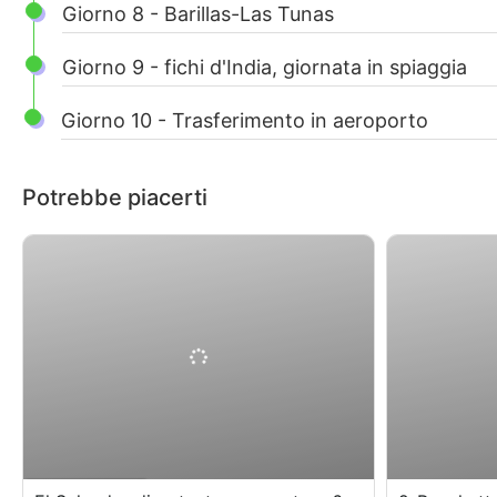
Giorno 8 - Barillas-Las Tunas
Giorno 9 - fichi d'India, giornata in spiaggia
Giorno 10 - Trasferimento in aeroporto
Potrebbe piacerti
$
1,000.00
$
63
6 Giorni5 Notti