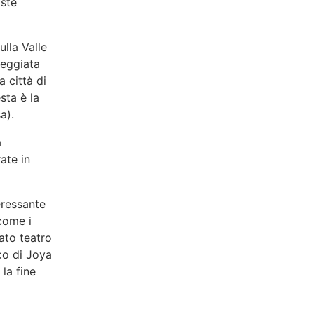
iste
la Valle
seggiata
 città di
sta è la
a).
a
ate in
eressante
come i
ato teatro
co di Joya
la fine