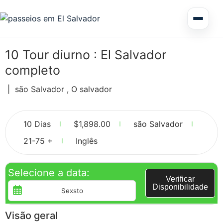
Excursão de vários dias em El Salvador
10 Tour diurno : El Salvador
completo
Circuitos América Central
|
são Salvador , O salvador
4
Excursões Terrestres
10 Dias
$
1,898.00
são Salvador
21-75 +
Inglês
Selecione a data:
Honduras
Verificar
Disponibilidade
Visão geral
Nicarágua