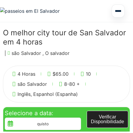
Excursão de vários dias em El Salvador
O melhor city tour de San Salvador
em 4 horas
Circuitos América Central
|
são Salvador , O salvador
3
Excursões Terrestres
4 Horas
$
65.00
10
são Salvador
8-80 +
Inglês, Espanhol (Espanha)
Honduras
Selecione a data:
Verificar
Disponibilidade
Nicarágua