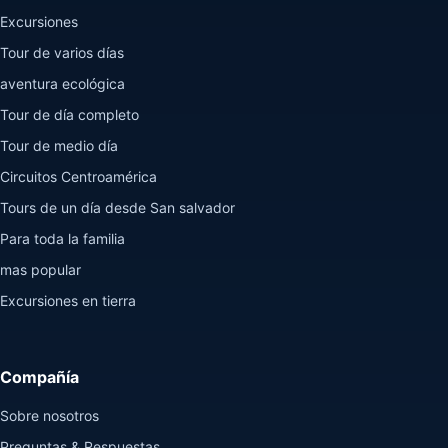
Excursiones
Tour de varios días
aventura ecológica
Tour de día completo
Tour de medio día
Circuitos Centroamérica
Tours de un día desde San salvador
Para toda la familia
mas popular
Excursiones en tierra
Compañía
Sobre nosotros
Preguntas & Respuestas