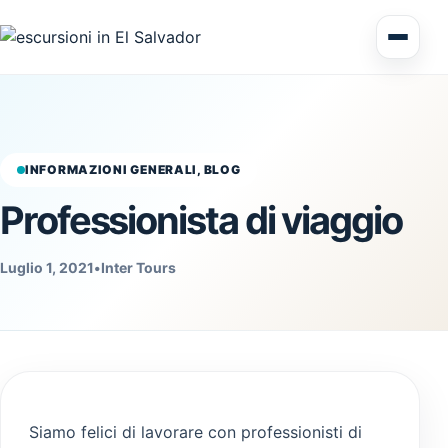
Tour di più giorni El Salvador
Circuiti America Centrale
INFORMAZIONI GENERALI, BLOG
Professionista di viaggio
Escursioni a terra
Luglio 1, 2021
•
Inter Tours
Honduras
Siamo felici di lavorare con professionisti di
Nicaragua