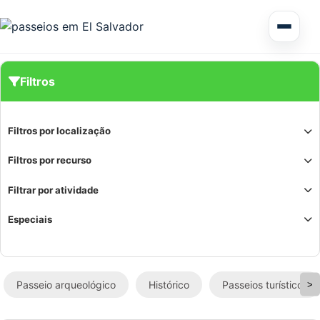
Excursão de vários dias em El Salvador
Filtros
Circuitos América Central
Filtros por localização
Excursões Terrestres
Filtros por recurso
Filtrar por atividade
Especiais
Honduras
Passeio arqueológico
Histórico
Passeios turísticos
>
Nicarágua