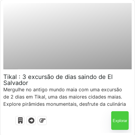
Guatemala
$
586.00
3 Dias
Tikal : 3 excursão de dias saindo de El
Salvador
Mergulhe no antigo mundo maia com uma excursão
de 2 dias em Tikal, uma das maiores cidades maias.
Explore pirâmides monumentais, desfrute da culinária
local, e relaxe no Hotel del Patio. Embarque em uma
emocionante aventura arqueológica em apenas dois
Explorar
dias